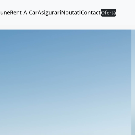
aune
Rent-A-Car
Asigurari
Noutati
Contact
Ofertă