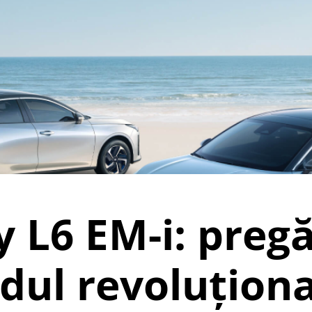
 L6 EM-i: pregă
dul revoluțion