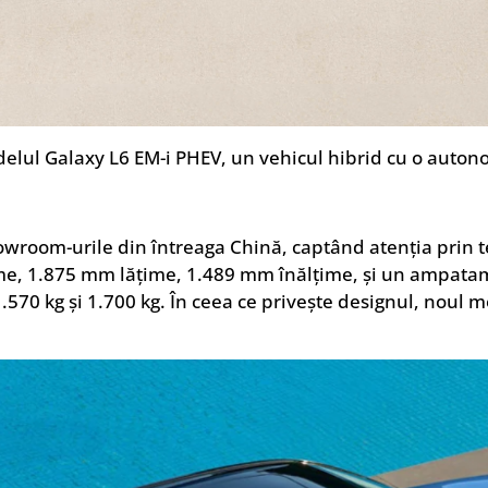
delul Galaxy L6 EM-i PHEV, un vehicul hibrid cu o auton
owroom-urile din întreaga Chină, captând atenția prin te
e, 1.875 mm lățime, 1.489 mm înălțime, și un ampata
1.570 kg și 1.700 kg. În ceea ce privește designul, noul 