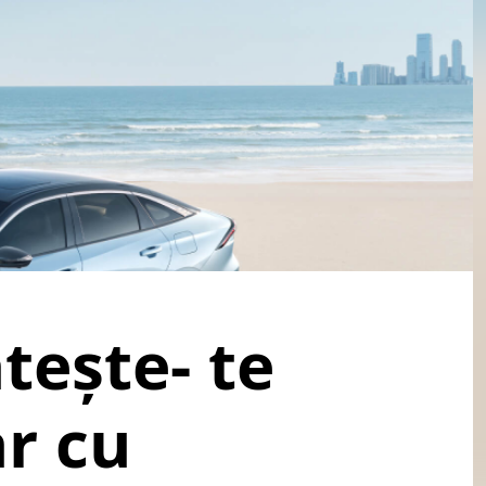
tește- te
ar cu